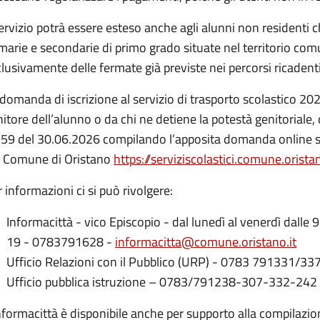
servizio potrà essere esteso anche agli alunni non residenti 
marie e secondarie di primo grado situate nel territorio co
lusivamente delle fermate già previste nei percorsi ricadenti
domanda di iscrizione al servizio di trasporto scolastico 2
itore dell’alunno o da chi ne detiene la potestà genitoriale,
59 del 30.06.2026 compilando l’apposita domanda online sul
l Comune di Oristano
https://serviziscolastici.comune.orista
 informazioni ci si può rivolgere:
Informacittà - vico Episcopio - dal lunedì al venerdì dalle 9 
19 - 0783791628 -
informacitta@comune.oristano.it
Ufficio Relazioni con il Pubblico (URP) - 0783 791331/33
Ufficio pubblica istruzione – 0783/791238-307-332-242
nformacittà è disponibile anche per supporto alla compilazi