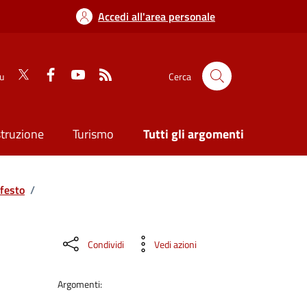
Accedi all'area personale
su
Cerca
struzione
Turismo
Tutti gli argomenti
festo
/
Condividi
Vedi azioni
Argomenti: