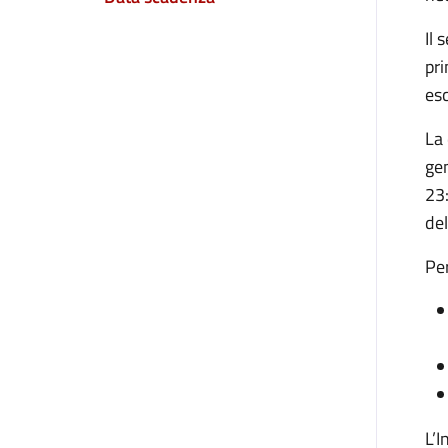
Il 
pri
esc
La 
gen
23:
de
Per
L’I