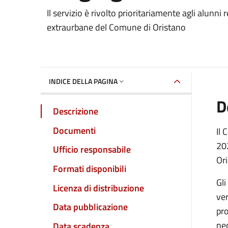
Dettaglio del documento
Il servizio è rivolto prioritariamente agli alunni 
extraurbane del Comune di Oristano
INDICE DELLA PAGINA
D
Descrizione
Documenti
Il 
202
Ufficio responsabile
Ori
Formati disponibili
Gli
Licenza di distribuzione
ver
Data pubblicazione
pro
nec
Data scadenza