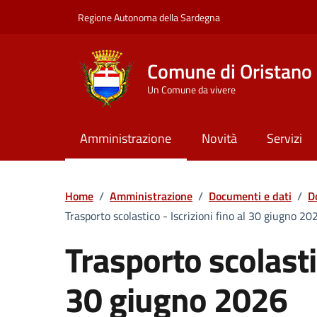
Vai ai contenuti
Vai al Footer
Regione Autonoma della Sardegna
Comune di Oristano
Un Comune da vivere
Amministrazione
Novità
Servizi
Home
/
Amministrazione
/
Documenti e dati
/
D
Trasporto scolastico - Iscrizioni fino al 30 giugno 20
Trasporto scolastic
30 giugno 2026