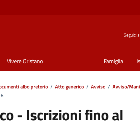
Seguici 
Vivere Oristano
Famiglia
I
ocumenti albo pretorio
/
Atto generico
/
Avviso
/
Avviso/Mani
26
o - Iscrizioni fino al