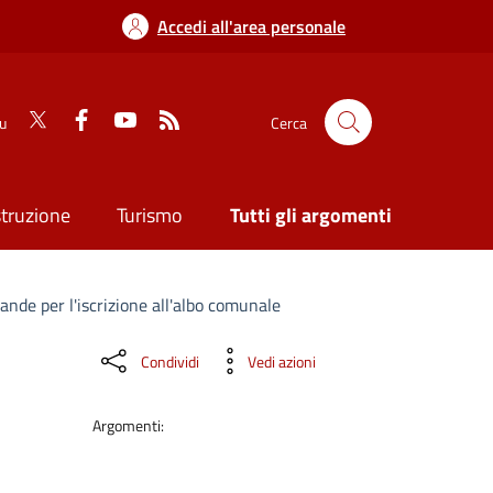
Accedi all'area personale
su
Cerca
struzione
Turismo
Tutti gli argomenti
nde per l'iscrizione all'albo comunale
Condividi
Vedi azioni
Argomenti: