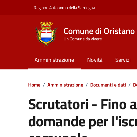
Vai ai contenuti
Vai al Footer
Regione Autonoma della Sardegna
Comune di Oristano
Un Comune da vivere
Amministrazione
Novità
Servizi
Home
/
Amministrazione
/
Documenti e dati
/
D
Scrutatori - Fino 
domande per l'iscr