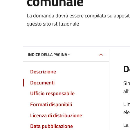
comunale
Dettaglio del documento
La domanda dovrà essere compilata su appositi m
questo sito istituzionale
INDICE DELLA PAGINA
D
Descrizione
Documenti
Sin
all
Ufficio responsabile
L'i
Formati disponibili
ele
Licenza di distribuzione
La 
Data pubblicazione