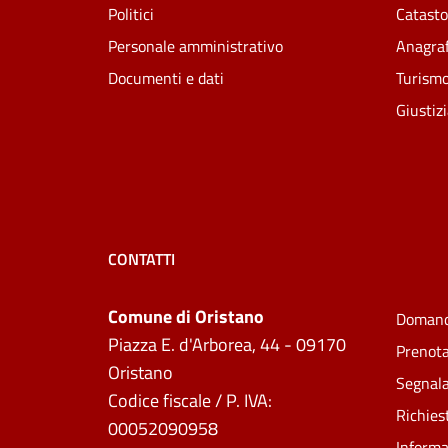
Politici
Catasto
Personale amministrativo
Anagraf
Documenti e dati
Turism
Giustiz
CONTATTI
Comune di Oristano
Domand
Piazza E. d'Arborea, 44 - 09170
Prenot
Oristano
Segnala
Codice fiscale / P. IVA:
Richies
00052090958
Informa