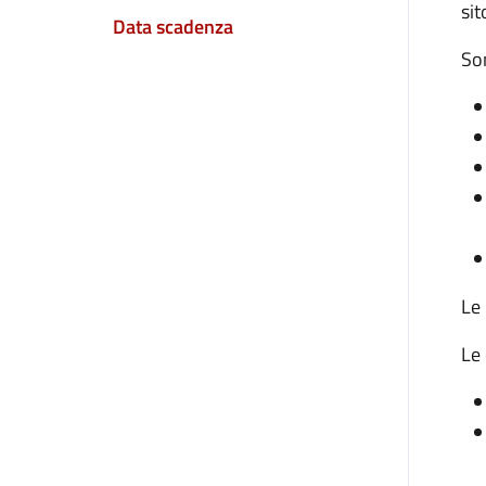
sit
Data scadenza
Son
Le 
Le