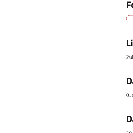
F
L
Pu
D
01
D