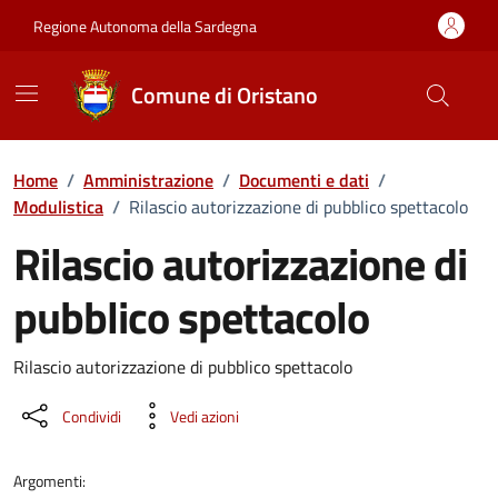
Vai ai contenuti
Vai al Footer
Regione Autonoma della Sardegna
Comune di Oristano
Home
/
Amministrazione
/
Documenti e dati
/
Modulistica
/
Rilascio autorizzazione di pubblico spettacolo
Rilascio autorizzazione di
pubblico spettacolo
Dettaglio del documento
Rilascio autorizzazione di pubblico spettacolo
Condividi
Vedi azioni
Argomenti: