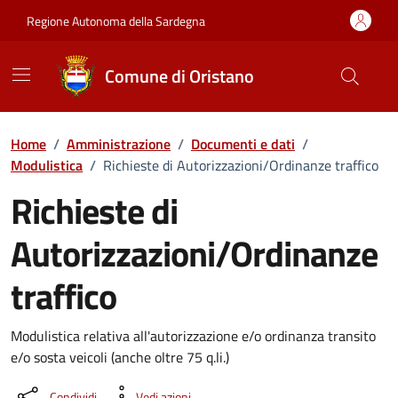
Vai ai contenuti
Vai al Footer
Regione Autonoma della Sardegna
Comune di Oristano
Home
/
Amministrazione
/
Documenti e dati
/
Modulistica
/
Richieste di Autorizzazioni/Ordinanze traffico
Richieste di
Autorizzazioni/Ordinanze
traffico
Dettaglio del documento
Modulistica relativa all'autorizzazione e/o ordinanza transito
e/o sosta veicoli (anche oltre 75 q.li.)
Condividi
Vedi azioni