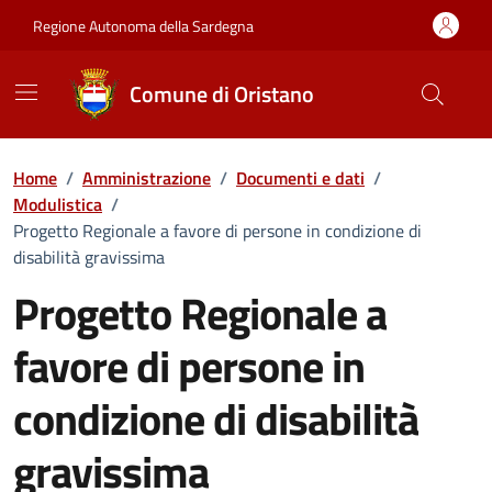
Vai ai contenuti
Vai al Footer
Regione Autonoma della Sardegna
Comune di Oristano
Home
/
Amministrazione
/
Documenti e dati
/
Modulistica
/
Progetto Regionale a favore di persone in condizione di
disabilità gravissima
Progetto Regionale a
favore di persone in
condizione di disabilità
gravissima