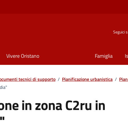
Seguici 
Vivere Oristano
Famiglia
I
ocumenti tecnici di supporto
/
Pianificazione urbanistica
/
Pian
dia"
ione in zona C2ru in
"