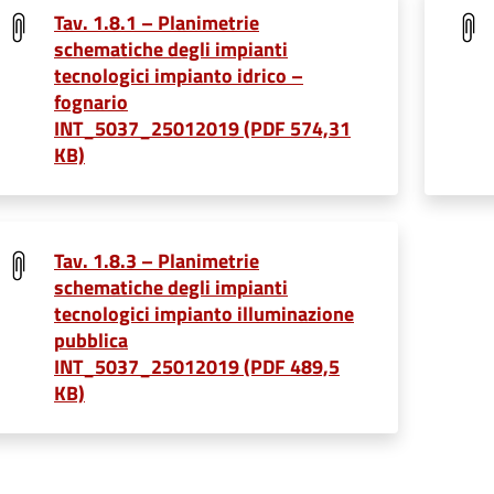
Tav. 1.8.1 – Planimetrie
schematiche degli impianti
tecnologici impianto idrico –
fognario
INT_5037_25012019 (PDF 574,31
KB)
Tav. 1.8.3 – Planimetrie
schematiche degli impianti
tecnologici impianto illuminazione
pubblica
INT_5037_25012019 (PDF 489,5
KB)