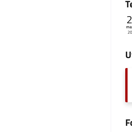
T
ma
2
U
F