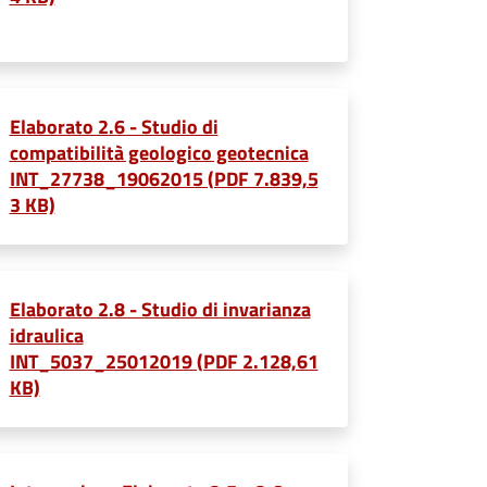
Elaborato 2.6 - Studio di
compatibilità geologico geotecnica
INT_27738_19062015 (PDF 7.839,5
3 KB)
Elaborato 2.8 - Studio di invarianza
idraulica
INT_5037_25012019 (PDF 2.128,61
KB)