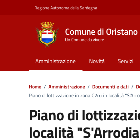
Vai ai contenuti
Vai al Footer
Regione Autonoma della Sardegna
Comune di Oristano
Un Comune da vivere
Amministrazione
Novità
Servizi
Home
/
Amministrazione
/
Documenti e dati
/
D
Piano di lottizzazione in zona C2ru in località "S'Arro
Piano di lottizzaz
località "S'Arrodia