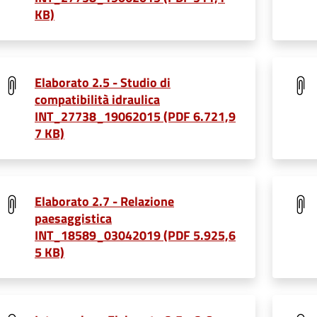
KB)
Elaborato 2.5 - Studio di
compatibilità idraulica
INT_27738_19062015 (PDF 6.721,9
7 KB)
Elaborato 2.7 - Relazione
paesaggistica
INT_18589_03042019 (PDF 5.925,6
5 KB)