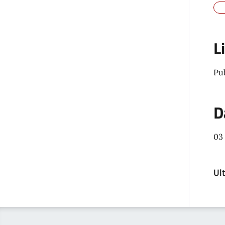
L
Pu
D
03
Ul