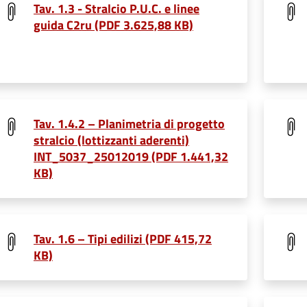
Tav. 1.3 - Stralcio P.U.C. e linee
guida C2ru (PDF 3.625,88 KB)
Tav. 1.4.2 – Planimetria di progetto
stralcio (lottizzanti aderenti)
INT_5037_25012019 (PDF 1.441,32
KB)
Tav. 1.6 – Tipi edilizi (PDF 415,72
KB)