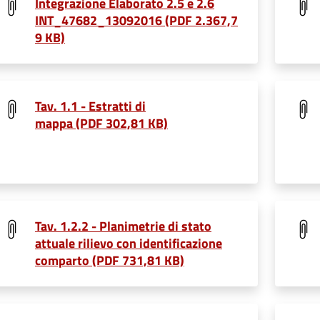
Integrazione Elaborato 2.5 e 2.6
INT_47682_13092016 (PDF 2.367,7
9 KB)
Tav. 1.1 - Estratti di
mappa (PDF 302,81 KB)
Tav. 1.2.2 - Planimetrie di stato
attuale rilievo con identificazione
comparto (PDF 731,81 KB)