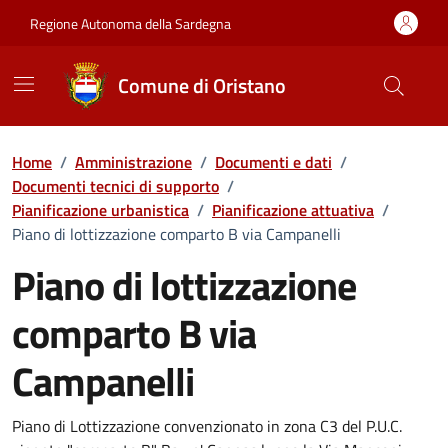
Vai ai contenuti
Vai al Footer
Regione Autonoma della Sardegna
Comune di Oristano
Home
/
Amministrazione
/
Documenti e dati
/
Documenti tecnici di supporto
/
Pianificazione urbanistica
/
Pianificazione attuativa
/
Piano di lottizzazione comparto B via Campanelli
Piano di lottizzazione
comparto B via
Campanelli
Dettaglio del documento
Piano di Lottizzazione convenzionato in zona C3 del P.U.C.