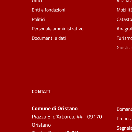
Uffici
Vita la
Enti e fondazioni
Mobilità
Politici
Catasto
Personale amministrativo
Anagraf
Documenti e dati
Turism
Giustiz
CONTATTI
Comune di Oristano
Domand
Piazza E. d'Arborea, 44 - 09170
Prenot
Oristano
Segnala