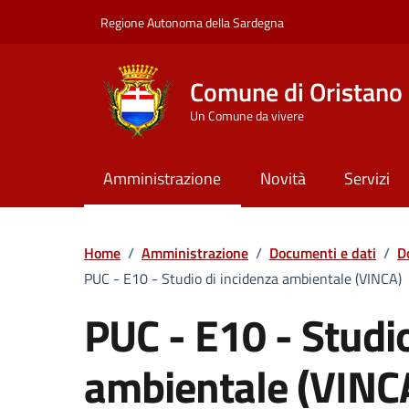
Vai ai contenuti
Vai al Footer
Regione Autonoma della Sardegna
Comune di Oristano
Un Comune da vivere
Amministrazione
Novità
Servizi
Home
/
Amministrazione
/
Documenti e dati
/
D
PUC - E10 - Studio di incidenza ambientale (VINCA)
PUC - E10 - Studio
ambientale (VINC