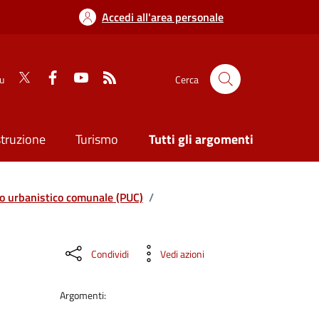
Accedi all'area personale
su
Cerca
struzione
Turismo
Tutti gli argomenti
o urbanistico comunale (PUC)
/
Condividi
Vedi azioni
Argomenti: