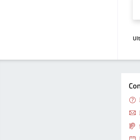
Ul
Con