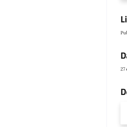
L
Pu
D
27
D