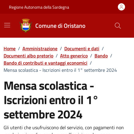
Vai ai contenuti
Vai al Footer
Regione Autonoma della Sardegna
Comune di Oristano
Home
/
Amministrazione
/
Documenti e dati
/
Documenti albo pretorio
/
Atto generico
/
Bando
/
Bando di contributi e vantaggi economici
/
Mensa scolastica - Iscrizioni entro il 1° settembre 2024
Mensa scolastica -
Iscrizioni entro il 1°
settembre 2024
Dettaglio del documento
Gli utenti che usufruiscono del servizio, con pagamenti non