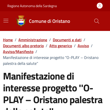
Vai ai contenuti
Vai al Footer
Regione Autonoma della Sardegna
Comune di Oristano
Home
/
Amministrazione
/
Documenti e dati
/
Documenti albo pretorio
/
Atto generico
/
Avviso
/
Avviso/Manifesto
/
Manifestazione di interesse progetto ''O-PLAY – Oristano
palestra della salute''
Manifestazione di
interesse progetto ''O-
PLAY – Oristano palestra