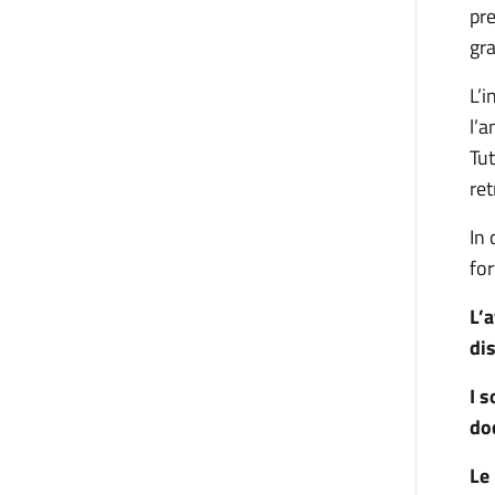
pre
gra
L’i
l’
Tut
ret
In
for
L’a
dis
I 
doc
Le