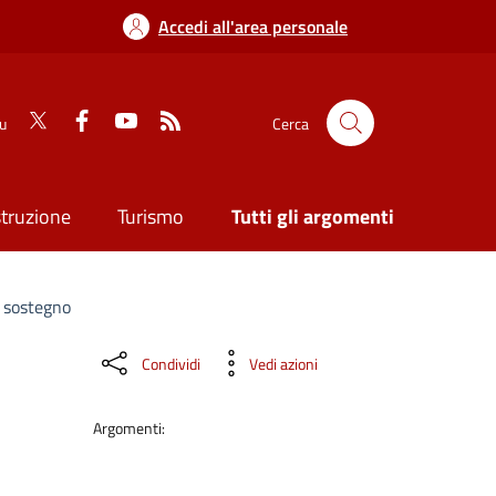
Accedi all'area personale
su
Cerca
struzione
Turismo
Tutti gli argomenti
i sostegno
Condividi
Vedi azioni
Argomenti: