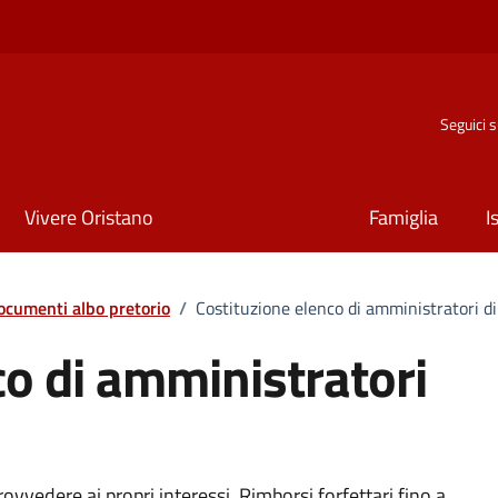
Seguici 
Vivere Oristano
Famiglia
I
ocumenti albo pretorio
/
Costituzione elenco di amministratori d
co di amministratori
rovvedere ai propri interessi. Rimborsi forfettari fino a