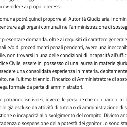
provvedere ai propri interessi.
Comune potrà quindi proporre all'Autorità Giudiziaria i nomina
entrare agli organi comunali nell’amministrazione di sostegn
 presentare domanda, oltre ai requisiti di carattere genera
ali e/o di procedimenti penali pendenti, avere una ineccepi
ile, non trovarsi in una delle condizioni di incapacità all’uf
ice Civile, essere in possesso di una laurea in materie giur
ssedere una consolidata esperienza in materia, debitament
lto, nell'ultimo triennio, l’incarico di Amministratore di sos
ega formale da parte di amministratori.
 potranno iscriversi, invece, le persone che non hanno la l
lle già escluse da attività di tutela o di amministrazione di 
tione o incapacità allo svolgimento del compito. Divieto anc
adenza o sospensione della potestà dei genitori, o sono stati 