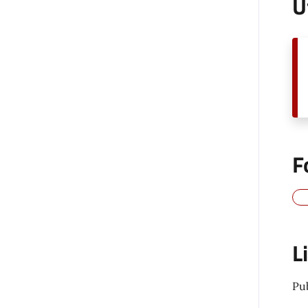
U
F
L
Pu