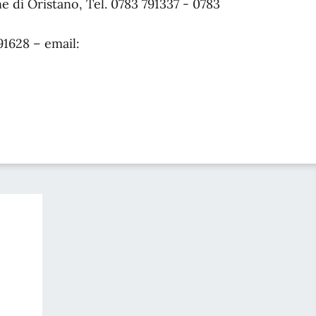
e di Oristano, Tel. 0783 791337 - 0783
91628 – email: