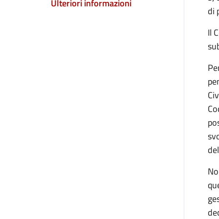
Ulteriori informazioni
di 
Il 
sub
Per
pen
Civ
Cod
po
svo
del
Non
que
ges
dec