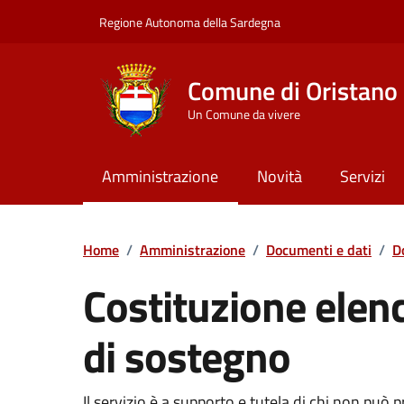
Vai ai contenuti
Vai al Footer
Regione Autonoma della Sardegna
Comune di Oristano
Un Comune da vivere
Amministrazione
Novità
Servizi
Home
/
Amministrazione
/
Documenti e dati
/
D
Costituzione elen
di sostegno
Dettaglio del documento
Il servizio è a supporto e tutela di chi non può p