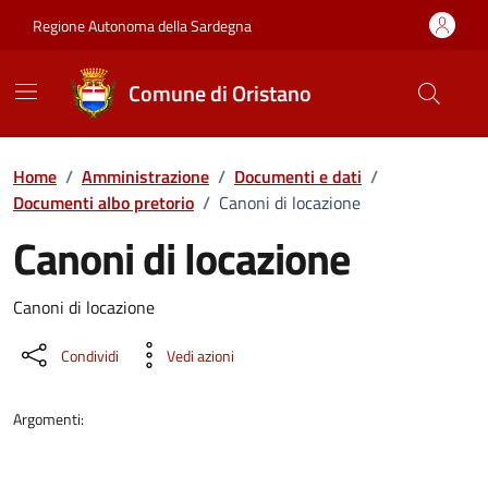
Vai ai contenuti
Vai al Footer
Regione Autonoma della Sardegna
Comune di Oristano
Home
/
Amministrazione
/
Documenti e dati
/
Documenti albo pretorio
/
Canoni di locazione
Canoni di locazione
Dettaglio del documento
Canoni di locazione
Condividi
Vedi azioni
Argomenti: