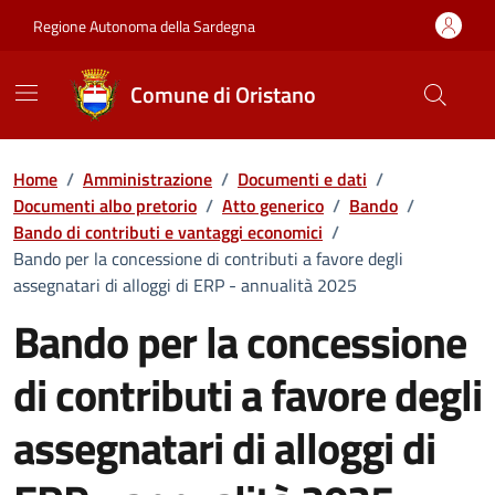
Vai ai contenuti
Vai al Footer
Regione Autonoma della Sardegna
Comune di Oristano
Home
/
Amministrazione
/
Documenti e dati
/
Documenti albo pretorio
/
Atto generico
/
Bando
/
Bando di contributi e vantaggi economici
/
Bando per la concessione di contributi a favore degli
assegnatari di alloggi di ERP - annualità 2025
Bando per la concessione
di contributi a favore degli
assegnatari di alloggi di