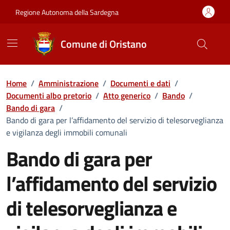
Vai ai contenuti
Vai al Footer
Regione Autonoma della Sardegna
Comune di Oristano
Home
/
Amministrazione
/
Documenti e dati
/
Documenti albo pretorio
/
Atto generico
/
Bando
/
Bando di gara
/
Bando di gara per l’affidamento del servizio di telesorveglianza
e vigilanza degli immobili comunali
Bando di gara per
l’affidamento del servizio
di telesorveglianza e