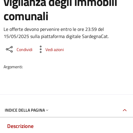
vigilanza degli immobili
comunali
Dettaglio del documento
Le offerte devono pervenire entro le ore 23.59 del
15/05/2025 sulla piattaforma digitale SardegnaCat.
Condividi
Vedi azioni
Argomenti:
INDICE DELLA PAGINA
Descrizione