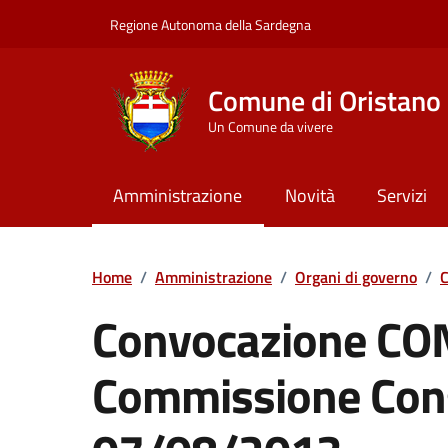
Vai ai contenuti
Vai al Footer
Regione Autonoma della Sardegna
Comune di Oristano
Un Comune da vivere
Amministrazione
Novità
Servizi
Home
/
Amministrazione
/
Organi di governo
/
C
Convocazione CO
Commissione Consi