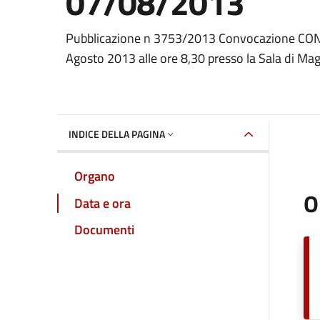
07/08/2013
???portal.DettaglioConvocazione???
Pubblicazione n 3753/2013 Convocazione CON
Agosto 2013 alle ore 8,30 presso la Sala di Ma
INDICE DELLA PAGINA
Organo
O
Data e ora
Documenti