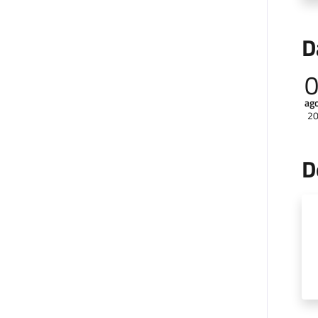
D
ag
2
D