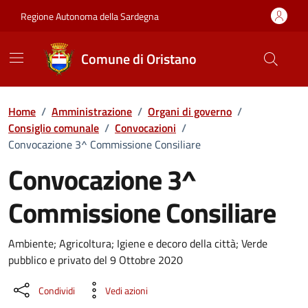
Vai ai contenuti
Vai al Footer
Regione Autonoma della Sardegna
Comune di Oristano
Home
/
Amministrazione
/
Organi di governo
/
Consiglio comunale
/
Convocazioni
/
Convocazione 3^ Commissione Consiliare
Convocazione 3^
Commissione Consiliare
???portal.DettaglioConvocazione???
Ambiente; Agricoltura; Igiene e decoro della città; Verde
pubblico e privato del 9 Ottobre 2020
Condividi
Vedi azioni