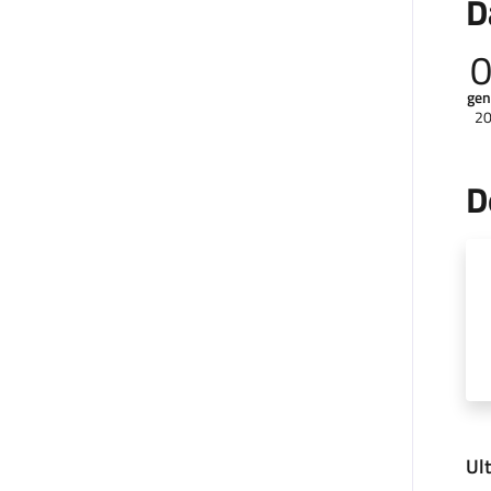
D
gen
2
D
Ul