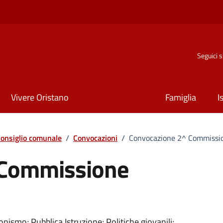
Seguici 
Vivere Oristano
Famiglia
I
onsiglio comunale
/
Convocazioni
/
Convocazione 2^ Commissio
 Commissione
ionismo; Pubblica Istruzione; Politiche giovanili;