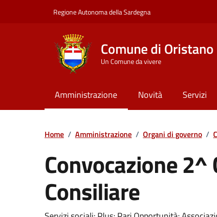
Vai ai contenuti
Vai al Footer
Regione Autonoma della Sardegna
Comune di Oristano
Un Comune da vivere
Amministrazione
Novità
Servizi
Home
/
Amministrazione
/
Organi di governo
/
C
Convocazione 2^
Consiliare
???portal.DettaglioConvocazione???
Servizi sociali; Plus; Pari Opportunità; Associaz