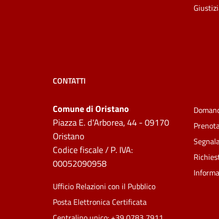
Giustiz
CONTATTI
Comune di Oristano
Domand
Piazza E. d'Arborea, 44 - 09170
Prenot
Oristano
Segnala
Codice fiscale / P. IVA:
Richies
00052090958
Informa
Ufficio Relazioni con il Pubblico
Posta Elettronica Certificata
Centralino unico: +39 0783 7911