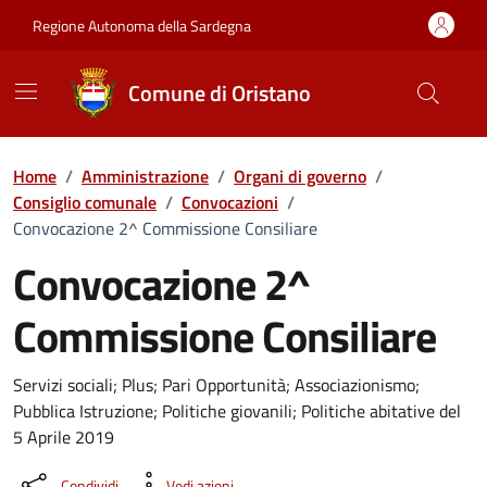
Vai ai contenuti
Vai al Footer
Regione Autonoma della Sardegna
Comune di Oristano
Home
/
Amministrazione
/
Organi di governo
/
Consiglio comunale
/
Convocazioni
/
Convocazione 2^ Commissione Consiliare
Convocazione 2^
Commissione Consiliare
???portal.DettaglioConvocazione???
Servizi sociali; Plus; Pari Opportunità; Associazionismo;
Pubblica Istruzione; Politiche giovanili; Politiche abitative del
5 Aprile 2019
Condividi
Vedi azioni