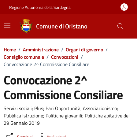
Vai ai contenuti
Vai al Footer
Regione Autonoma della Sardegna
Comune di Oristano
Home
/
Amministrazione
/
Organi di governo
/
Consiglio comunale
/
Convocazioni
/
Convocazione 2^ Commissione Consiliare
Convocazione 2^
Commissione Consiliare
???portal.DettaglioConvocazione???
Servizi sociali; Plus; Pari Opportunità; Associazionismo;
Pubblica Istruzione; Politiche giovanili; Politiche abitative del
29 Gennaio 2019
Condividi
Vedi azioni