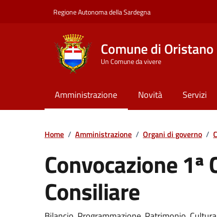
Vai ai contenuti
Vai al Footer
Regione Autonoma della Sardegna
Comune di Oristano
Un Comune da vivere
Amministrazione
Novità
Servizi
Home
/
Amministrazione
/
Organi di governo
/
C
Convocazione 1ª
Consiliare
???portal.DettaglioConvocazione???
Bilancio, Programmazione, Patrimonio, Cultura, 