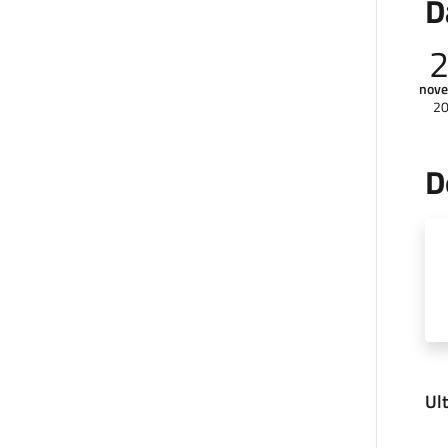
D
nov
2
D
Ul