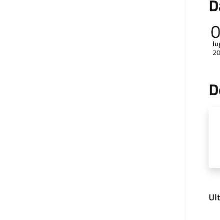
D
lu
2
D
Ul