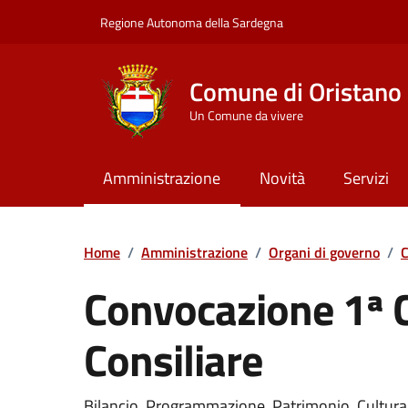
Vai ai contenuti
Vai al Footer
Regione Autonoma della Sardegna
Comune di Oristano
Un Comune da vivere
Amministrazione
Novità
Servizi
Home
/
Amministrazione
/
Organi di governo
/
C
Convocazione 1ª
Consiliare
???portal.DettaglioConvocazione???
Bilancio, Programmazione, Patrimonio, Cultura, 