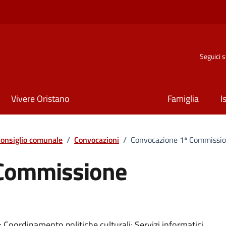
Seguici 
Vivere Oristano
Famiglia
I
onsiglio comunale
/
Convocazioni
/
Convocazione 1ª Commissio
 Commissione
Coordinamento politiche culturali; Servizi informatici