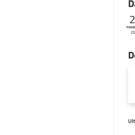
D
nov
2
D
Ul