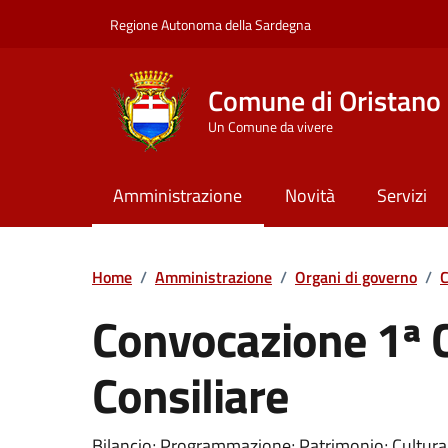
Vai ai contenuti
Vai al Footer
Regione Autonoma della Sardegna
Comune di Oristano
Un Comune da vivere
Amministrazione
Novità
Servizi
Home
/
Amministrazione
/
Organi di governo
/
C
Convocazione 1ª
Consiliare
???portal.DettaglioConvocazione???
Bilancio; Programmazione; Patrimonio; Cultura; 