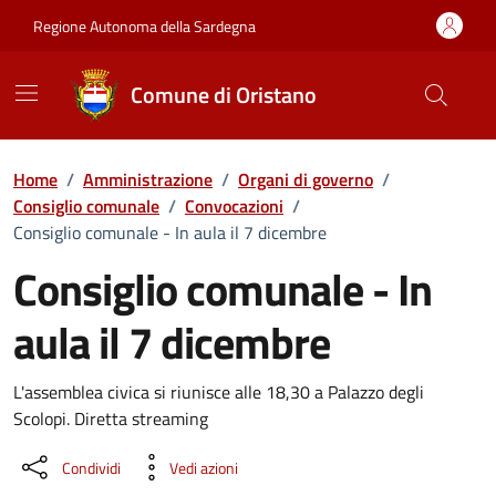
Vai ai contenuti
Vai al Footer
Regione Autonoma della Sardegna
Comune di Oristano
Home
/
Amministrazione
/
Organi di governo
/
Consiglio comunale
/
Convocazioni
/
Consiglio comunale - In aula il 7 dicembre
Consiglio comunale - In
aula il 7 dicembre
???portal.DettaglioConvocazione???
L'assemblea civica si riunisce alle 18,30 a Palazzo degli
Scolopi. Diretta streaming
Condividi
Vedi azioni