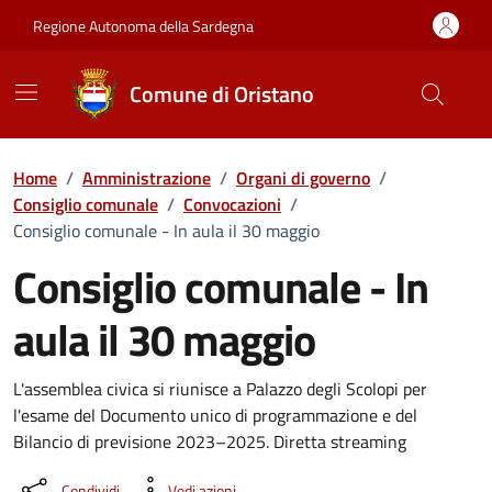
Vai ai contenuti
Vai al Footer
Regione Autonoma della Sardegna
Comune di Oristano
Home
/
Amministrazione
/
Organi di governo
/
Consiglio comunale
/
Convocazioni
/
Consiglio comunale - In aula il 30 maggio
Consiglio comunale - In
aula il 30 maggio
???portal.DettaglioConvocazione???
L'assemblea civica si riunisce a Palazzo degli Scolopi per
l'esame del Documento unico di programmazione e del
Bilancio di previsione 2023–2025. Diretta streaming
Condividi
Vedi azioni