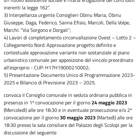
un nuovo assistente sociale e ritardi erogazione dei contributi
inerenti la legge 162”.
3) Interpellanza urgente Consiglieri Obinu Maria, Obinu
Giuseppe, Daga, Federico, Sanna Efisio, Marcoli, Della Volpe,
Marchi: “Via Sorgono e Dorgali”;
4) Lavori di completamento circonvallazione Ovest – Lotto 2 –
Collegamento Nord. Approvazione progetto definito e
contestuale approvazione variante non sostanziale al piano
urbanistico comunale per apposizione del vincolo preordinato
all’esproprio - CUP: H17H19000210002;
5) Presentazione Documento Unico di Programmazione 2023-
2025 e Bilancio di Previsione 2023 – 2025.
convoca il Consiglio comunale in seduta ordinaria pubblica in
presenza in 1ª convocazione per il giorno
24 maggio 2023
(Mercoledì) alle ore 18:30 e in eventuale prosecuzione e/o 2ª
convocazione per il giorno
30 maggio 2023
(Martedì) alle ore
18:30 presso la sala consiliare del Palazzo degli Scolopi per la
discussione del seguente