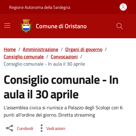
Vai ai contenuti
Vai al Footer
Regione Autonoma della Sardegna
Comune di Oristano
Home
/
Amministrazione
/
Organi di governo
/
Consiglio comunale
/
Convocazioni
/
Consiglio comunale - In aula il 30 aprile
Consiglio comunale - In
aula il 30 aprile
???portal.DettaglioConvocazione???
L'assemblea civica si riunisce a Palazzo degli Scolopi con 6
punti all'ordine del giorno. Diretta streaming
Condividi
Vedi azioni