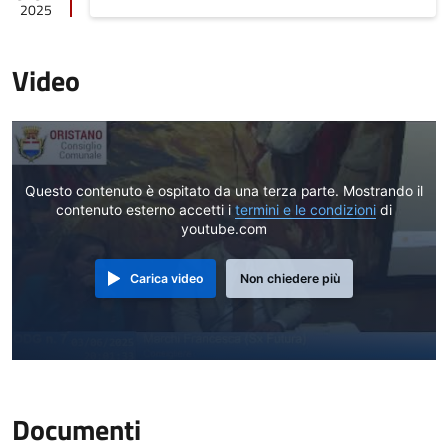
2025
Video
Questo contenuto è ospitato da una terza parte. Mostrando il
contenuto esterno accetti i
termini e le condizioni
di
youtube.com
Carica video
Non chiedere più
Documenti