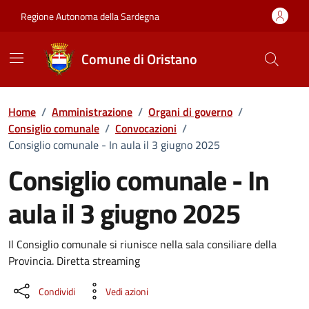
Vai ai contenuti
Vai al Footer
Regione Autonoma della Sardegna
Comune di Oristano
Home
/
Amministrazione
/
Organi di governo
/
Consiglio comunale
/
Convocazioni
/
Consiglio comunale - In aula il 3 giugno 2025
Consiglio comunale - In
aula il 3 giugno 2025
???portal.DettaglioConvocazione???
Il Consiglio comunale si riunisce nella sala consiliare della
Provincia. Diretta streaming
Condividi
Vedi azioni