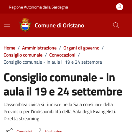
Vai ai contenuti
Vai al Footer
Regione Autonoma della Sardegna
Comune di Oristano
Home
/
Amministrazione
/
Organi di governo
/
Consiglio comunale
/
Convocazioni
/
Consiglio comunale - In aula il 19 e 24 settembre
Consiglio comunale - In
aula il 19 e 24 settembre
???portal.DettaglioConvocazione???
L'assemblea civica si riunisce nella Sala consiliare della
Provincia per l'indisponibilità della Sala degli Evangelisti.
Diretta streaming
Condividi
Vedi azioni