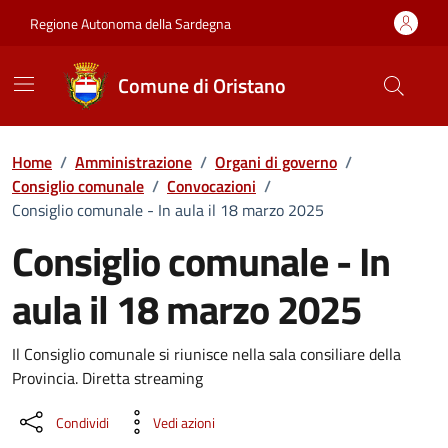
Vai ai contenuti
Vai al Footer
Regione Autonoma della Sardegna
Comune di Oristano
Home
/
Amministrazione
/
Organi di governo
/
Consiglio comunale
/
Convocazioni
/
Consiglio comunale - In aula il 18 marzo 2025
Consiglio comunale - In
aula il 18 marzo 2025
???portal.DettaglioConvocazione???
Il Consiglio comunale si riunisce nella sala consiliare della
Provincia. Diretta streaming
Condividi
Vedi azioni