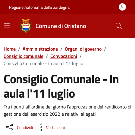
Vai ai contenuti
Vai al Footer
Regione Autonoma della Sardegna
Comune di Oristano
Home
/
Amministrazione
/
Organi di governo
/
Consiglio comunale
/
Convocazioni
/
Consiglio Comunale - In aula l'11 luglio
Consiglio Comunale - In
aula l'11 luglio
???portal.DettaglioConvocazione???
Tra i punti all'ordine del giorno l'approvazione del rendiconto di
gestione dell'esercizio 2022 e relativi allegati
Condividi
Vedi azioni