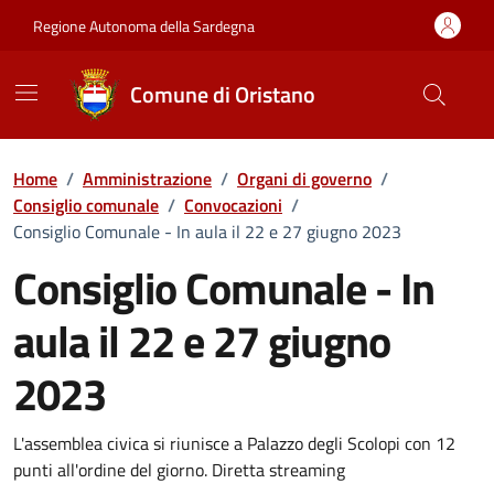
Vai ai contenuti
Vai al Footer
Regione Autonoma della Sardegna
Comune di Oristano
Home
/
Amministrazione
/
Organi di governo
/
Consiglio comunale
/
Convocazioni
/
Consiglio Comunale - In aula il 22 e 27 giugno 2023
Consiglio Comunale - In
aula il 22 e 27 giugno
2023
???portal.DettaglioConvocazione???
L'assemblea civica si riunisce a Palazzo degli Scolopi con 12
punti all'ordine del giorno. Diretta streaming