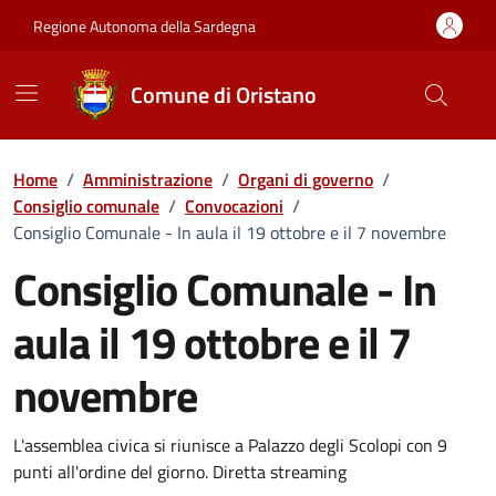
Vai ai contenuti
Vai al Footer
Regione Autonoma della Sardegna
Comune di Oristano
Home
/
Amministrazione
/
Organi di governo
/
Consiglio comunale
/
Convocazioni
/
Consiglio Comunale - In aula il 19 ottobre e il 7 novembre
Consiglio Comunale - In
aula il 19 ottobre e il 7
novembre
???portal.DettaglioConvocazione???
L'assemblea civica si riunisce a Palazzo degli Scolopi con 9
punti all'ordine del giorno. Diretta streaming