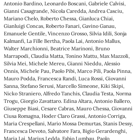
Antonio Bardino, Leonardo Boscani, Gabriele Calvisi,
Gianni Casagrande, Nicola Caredda, Andrea Casciu,
Mariano Chelo, Roberto Chessa, Gianluca Chiai,
Gianluigi Concas, Roberto Fanari, Gavino Ganau,
Emanuele Gentile, Vincenzo Grosso, Silvia Idili, Sonja
Kalmanfi, La Fille Bertha, Paola Lai, Antonio Mallus,
Walter Marchionni, Beatrice Marinoni, Bruno
Marrapodi, Claudia Matta, Tonino Mattu, Max Mazzoli,
Silvia Mei, Michele Mereu, Gianni Nieddu, Alessio
Onnis, Michele Pau, Paolo Pibi, Marco Pili, Paola Pinna,
Mauro Podda, Francesca Randi, Luca Rossi, Giovanni
Sanna, Stefano Serusi, Marcello Simeone, Kiki Skipi,
Nicko Straniero, Alfredo Tanchis, Claudia Testa, Norma
Trogu, Giorgio Zavattaro. Edina Altara, Antonio Ballero,
Giuseppe Biasi, Cesare Cabras, Mauro Chessa, Giovanni
Ciusa Romagna, Hoder Claro Grassi, Antonio Corriga,
Maria Crespellani, Mario Mossa Demurtas, Stanis Dessy,
Francesca Devoto, Salvatore Fara, Bigio Gerardenghi,
Maria Lai, Marius Ledda, Fabio Lumbau, Paolo