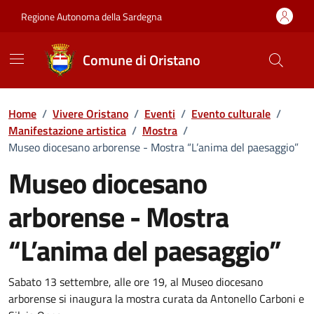
Vai ai contenuti
Vai al Footer
Regione Autonoma della Sardegna
Comune di Oristano
Home
/
Vivere Oristano
/
Eventi
/
Evento culturale
/
Manifestazione artistica
/
Mostra
/
Museo diocesano arborense - Mostra “L’anima del paesaggio”
Museo diocesano
arborense - Mostra
“L’anima del paesaggio”
Dettaglio dell'evento
Sabato 13 settembre, alle ore 19, al Museo diocesano
arborense si inaugura la mostra curata da Antonello Carboni e