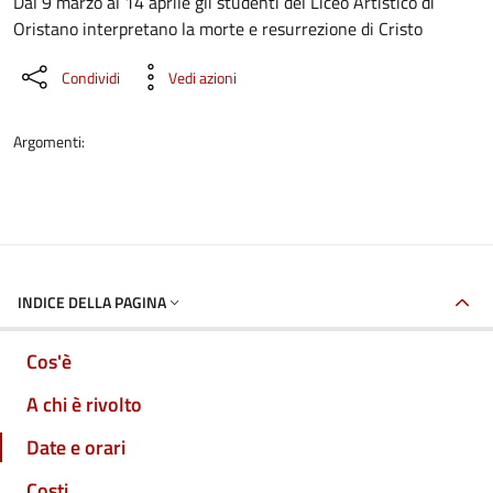
Dettaglio dell'evento
Dal 9 marzo al 14 aprile gli studenti del Liceo Artistico di
Oristano interpretano la morte e resurrezione di Cristo
Condividi
Vedi azioni
Argomenti:
INDICE DELLA PAGINA
Cos'è
A chi è rivolto
Date e orari
Costi