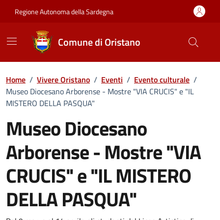
Vai ai contenuti
Vai al Footer
Regione Autonoma della Sardegna
Comune di Oristano
Home
/
Vivere Oristano
/
Eventi
/
Evento culturale
/
Museo Diocesano Arborense - Mostre "VIA CRUCIS" e "IL
MISTERO DELLA PASQUA"
Museo Diocesano
Arborense - Mostre "VIA
CRUCIS" e "IL MISTERO
DELLA PASQUA"