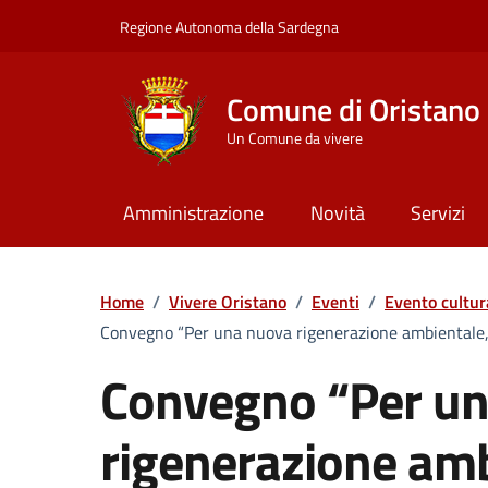
Vai ai contenuti
Vai al Footer
Regione Autonoma della Sardegna
Comune di Oristano
Un Comune da vivere
Amministrazione
Novità
Servizi
Home
/
Vivere Oristano
/
Eventi
/
Evento cultur
Convegno “Per una nuova rigenerazione ambientale, p
Convegno “Per u
rigenerazione amb