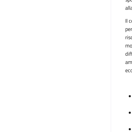
all
Il 
per
ris
mod
dif
am
eco