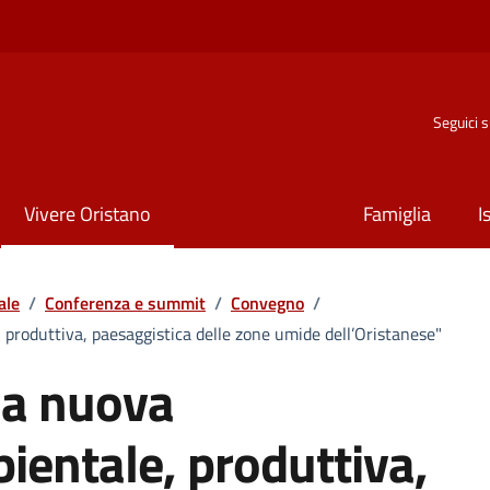
Seguici 
Vivere Oristano
Famiglia
I
ale
/
Conferenza e summit
/
Convegno
/
roduttiva, paesaggistica delle zone umide dell’Oristanese"
na nuova
ientale, produttiva,