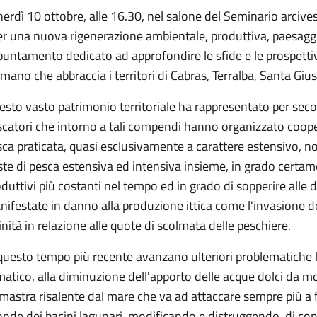
erdì 10 ottobre, alle 16.30, nel salone del Seminario arcives
r una nuova rigenerazione ambientale, produttiva, paesaggis
untamento dedicato ad approfondire le sfide e le prospettiv
mano che abbraccia i territori di Cabras, Terralba, Santa Giu
sto vasto patrimonio territoriale ha rappresentato per seco
scatori che intorno a tali compendi hanno organizzato coop
ca praticata, quasi esclusivamente a carattere estensivo, n
te di pesca estensiva ed intensiva insieme, in grado certam
duttivi più costanti nel tempo ed in grado di sopperire alle d
ifestate in danno alla produzione ittica come l'invasione dei
inità in relazione alle quote di scolmata delle peschiere.
 questo tempo più recente avanzano ulteriori problematiche
matico, alla diminuzione dell'apporto delle acque dolci da m
mastra risalente dal mare che va ad attaccare sempre più a f
nde dei bacini lagunari, modificando e distruggendo, di con