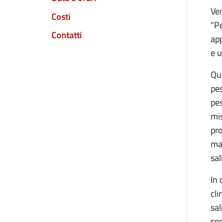
Ven
Costi
“Pe
Contatti
app
e u
Que
pe
pes
mis
pro
man
sal
In
cli
sal
spo