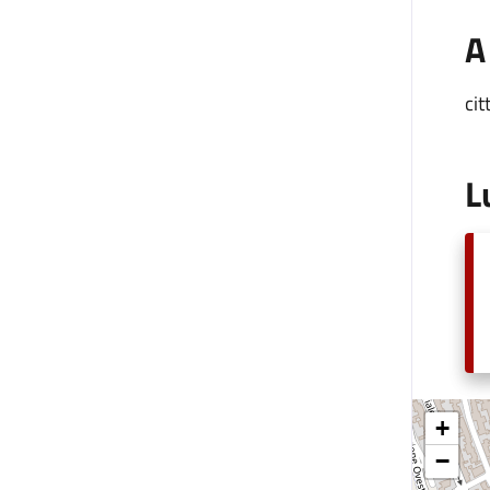
A
cit
L
+
−