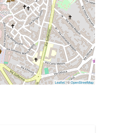
Leaflet
| ©
OpenStreetMap