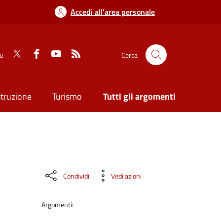
Accedi all'area personale
su
Cerca
struzione
Turismo
Tutti gli argomenti
Condividi
Vedi azioni
Argomenti: