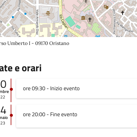
rso Umberto I - 09170 Oristano
ate e orari
20
ore 09:30 - Inizio evento
embre
022
14
ore 20:00 - Fine evento
naio
023