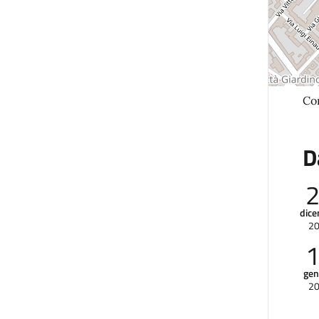
Co
D
dic
2
gen
2