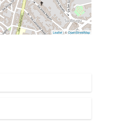
Leaflet
| ©
OpenStreetMap