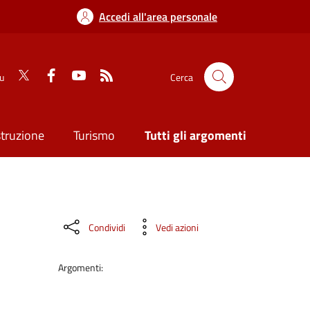
Accedi all'area personale
su
Cerca
struzione
Turismo
Tutti gli argomenti
Condividi
Vedi azioni
Argomenti: