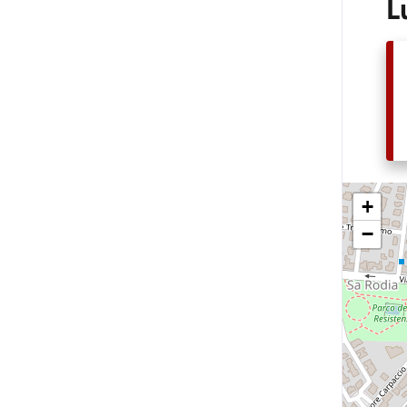
L
+
−