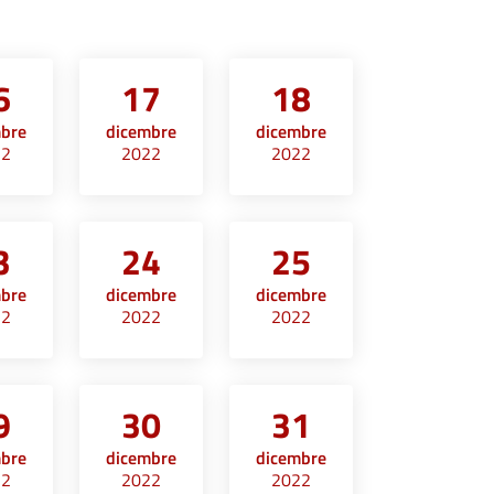
6
17
18
mbre
dicembre
dicembre
22
2022
2022
3
24
25
mbre
dicembre
dicembre
22
2022
2022
9
30
31
mbre
dicembre
dicembre
22
2022
2022