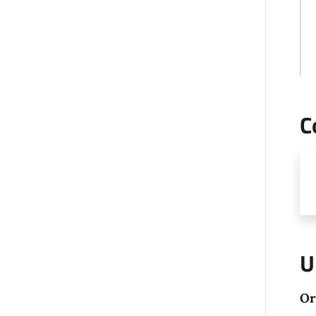
C
U
Or