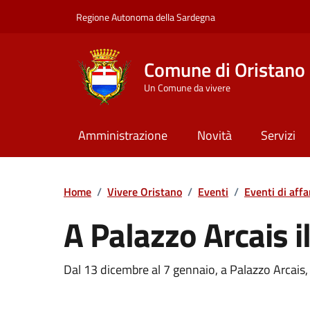
Vai ai contenuti
Vai al Footer
Regione Autonoma della Sardegna
Comune di Oristano
Un Comune da vivere
Amministrazione
Novità
Servizi
Home
/
Vivere Oristano
/
Eventi
/
Eventi di affa
A Palazzo Arcais il
Dettaglio dell'event
Dal 13 dicembre al 7 gennaio, a Palazzo Arcais, i