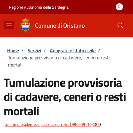
Salta al contenuto principale
Skip to footer content
Regione Autonoma della Sardegna
Comune di Oristano
Briciole di pane
Home
/
Servizi
/
Anagrafe e stato civile
/
Tumulazione provvisoria di cadavere, ceneri o resti
mortali
Tumulazione provvisoria
di cadavere, ceneri o resti
mortali
(
urn:nir:presidente.repubblica:decreto:1990-09-10;285
)