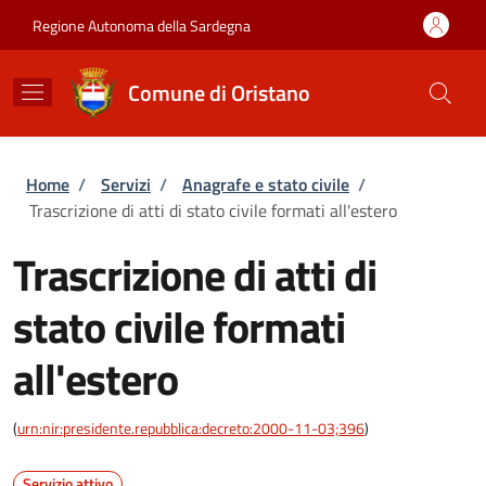
Salta al contenuto principale
Skip to footer content
Regione Autonoma della Sardegna
Comune di Oristano
Briciole di pane
Home
/
Servizi
/
Anagrafe e stato civile
/
Trascrizione di atti di stato civile formati all'estero
Trascrizione di atti di
stato civile formati
all'estero
(
urn:nir:presidente.repubblica:decreto:2000-11-03;396
)
Servizio attivo