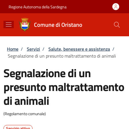
Salta al contenuto principale
Skip to footer content
Regione Autonoma della Sardegna
Comune di Oristano
Briciole di pane
Home
/
Servizi
/
Salute, benessere e assistenza
/
Segnalazione di un presunto maltrattamento di animali
Segnalazione di un
presunto maltrattamento
di animali
(Regolamento comunale)
Servizio attivo