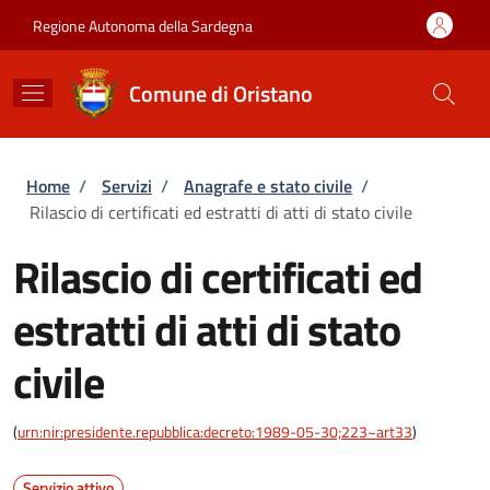
Salta al contenuto principale
Skip to footer content
Regione Autonoma della Sardegna
Comune di Oristano
Briciole di pane
Home
/
Servizi
/
Anagrafe e stato civile
/
Rilascio di certificati ed estratti di atti di stato civile
Rilascio di certificati ed
estratti di atti di stato
civile
(
urn:nir:presidente.repubblica:decreto:1989-05-30;223~art33
)
Servizio attivo