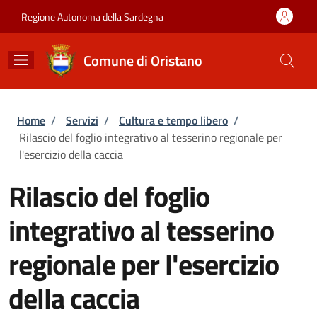
Salta al contenuto principale
Skip to footer content
Regione Autonoma della Sardegna
Comune di Oristano
Briciole di pane
Home
/
Servizi
/
Cultura e tempo libero
/
Rilascio del foglio integrativo al tesserino regionale per
l'esercizio della caccia
Rilascio del foglio
integrativo al tesserino
regionale per l'esercizio
della caccia