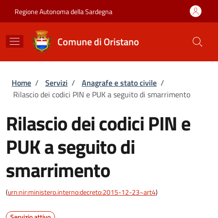
Salta al contenuto principale
Skip to footer content
Regione Autonoma della Sardegna
Comune di Oristano
Briciole di pane
Home
/
Servizi
/
Anagrafe e stato civile
/
Rilascio dei codici PIN e PUK a seguito di smarrimento
Rilascio dei codici PIN e
PUK a seguito di
smarrimento
(
urn:nir:ministero.interno:decreto:2015-12-23~art4
)
Servizio attivo