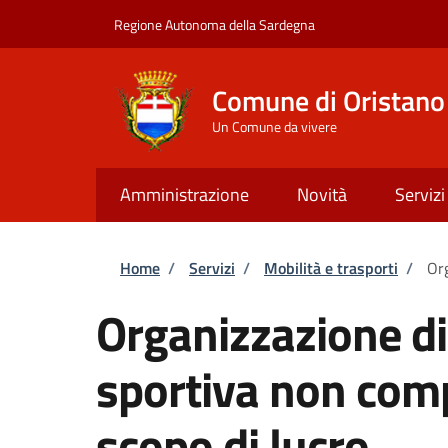
Salta al contenuto principale
Skip to footer content
Regione Autonoma della Sardegna
Comune di Oristano
Un Comune da vivere
Amministrazione
Novità
Servizi
Briciole di pane
Home
/
Servizi
/
Mobilità e trasporti
/
Org
Organizzazione d
sportiva non comp
scopo di lucro