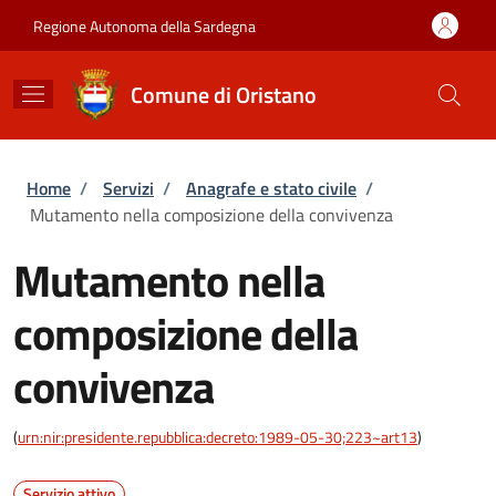
Salta al contenuto principale
Skip to footer content
Regione Autonoma della Sardegna
Comune di Oristano
Briciole di pane
Home
/
Servizi
/
Anagrafe e stato civile
/
Mutamento nella composizione della convivenza
Mutamento nella
composizione della
convivenza
(
urn:nir:presidente.repubblica:decreto:1989-05-30;223~art13
)
Servizio attivo