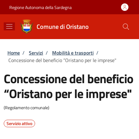
Salta al contenuto principale
Skip to footer content
Regione Autonoma della Sardegna
Comune di Oristano
Briciole di pane
Home
/
Servizi
/
Mobilità e trasporti
/
Concessione del beneficio “Oristano per le imprese"
Concessione del beneficio
“Oristano per le imprese"
(Regolamento comunale)
Servizio attivo