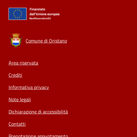
Comune di Oristano
Footer menu
Area riservata
Crediti
Informativa privacy
Note legali
Dichiarazione di accessibilità
Contatti
Prenotazione appuntamento