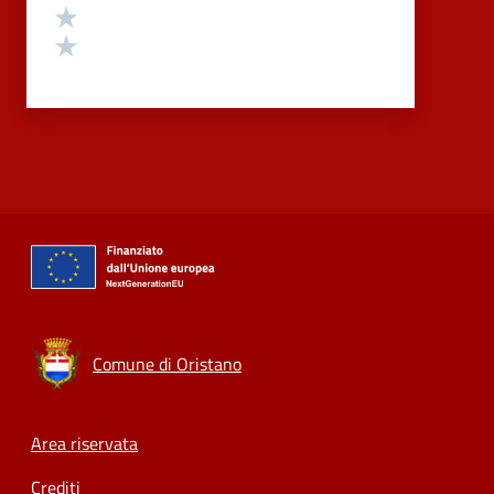
Valuta 2 stelle su 5
Valuta 1 stelle su 5
Comune di Oristano
Footer menu
Area riservata
Crediti