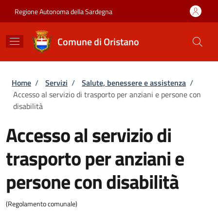
Salta al contenuto principale
Skip to footer content
Regione Autonoma della Sardegna
Comune di Oristano
Briciole di pane
Home
/
Servizi
/
Salute, benessere e assistenza
/
Accesso al servizio di trasporto per anziani e persone con
disabilità
Accesso al servizio di
trasporto per anziani e
persone con disabilità
(Regolamento comunale)