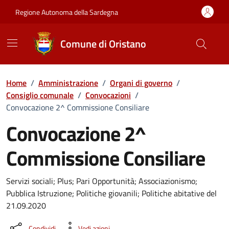
Vai ai contenuti
Vai al Footer
Regione Autonoma della Sardegna
Comune di Oristano
Home
/
Amministrazione
/
Organi di governo
/
Consiglio comunale
/
Convocazioni
/
Convocazione 2^ Commissione Consiliare
Convocazione 2^
Commissione Consiliare
???portal.DettaglioConvocazione???
Servizi sociali; Plus; Pari Opportunità; Associazionismo;
Pubblica Istruzione; Politiche giovanili; Politiche abitative del
21.09.2020
Condividi
Vedi azioni