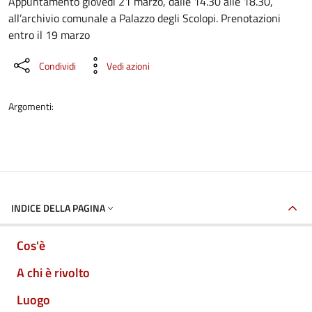
Dettaglio dell'evento
Appuntamento giovedì 21 marzo, dalle 14.30 alle 18.30,
all’archivio comunale a Palazzo degli Scolopi. Prenotazioni
entro il 19 marzo
Condividi
Vedi azioni
Argomenti:
INDICE DELLA PAGINA
Cos'è
A chi è rivolto
Luogo