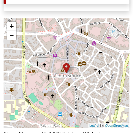
+
−
Leaflet
| ©
OpenStreetMap