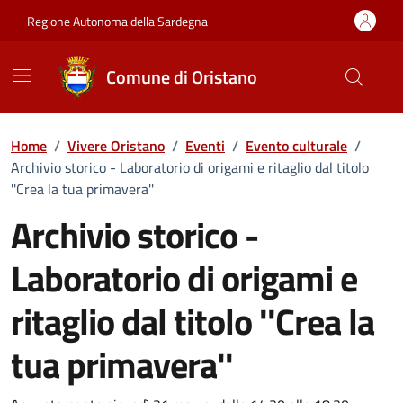
Vai ai contenuti
Vai al Footer
Regione Autonoma della Sardegna
Comune di Oristano
Home
/
Vivere Oristano
/
Eventi
/
Evento culturale
/
Archivio storico - Laboratorio di origami e ritaglio dal titolo
''Crea la tua primavera''
Archivio storico -
Laboratorio di origami e
ritaglio dal titolo ''Crea la
tua primavera''