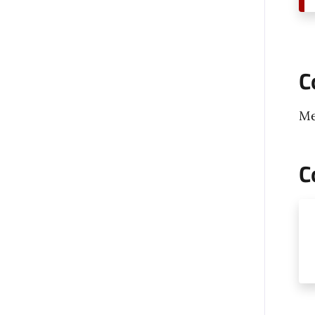
C
Me
C