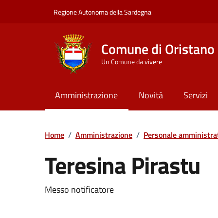
Vai ai contenuti
Vai al Footer
Regione Autonoma della Sardegna
Comune di Oristano
Un Comune da vivere
Amministrazione
Novità
Servizi
Home
/
Amministrazione
/
Personale amministra
Teresina Pirastu
Dettaglio della pers
Messo notificatore