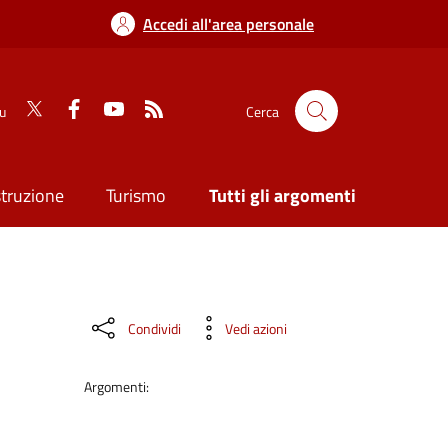
Accedi all'area personale
su
Cerca
struzione
Turismo
Tutti gli argomenti
Condividi
Vedi azioni
Argomenti: