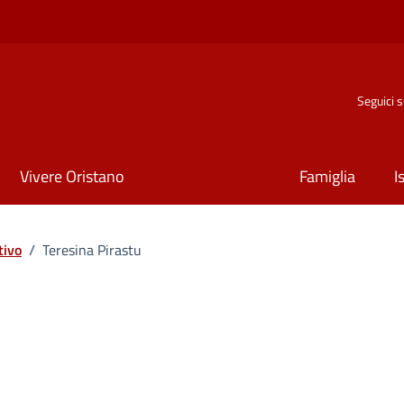
Seguici 
Vivere Oristano
Famiglia
I
tivo
/
Teresina Pirastu
ona